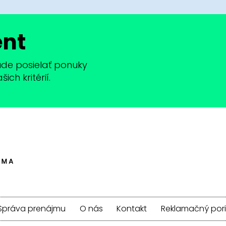
ent
bude posielať ponuky
ch kritérií.
Správa prenájmu
O nás
Kontakt
Reklamačný por