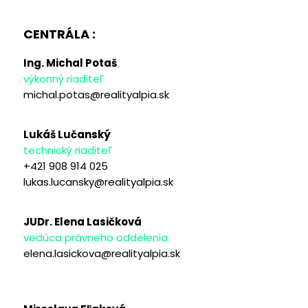
CENTRÁLA :
Ing. Michal Potaš
výkonný riaditeľ
michal.potas@realityalpia.sk
Lukáš Lučanský
technický riaditeľ
+421 908 914 025
lukas.lucansky@realityalpia.sk
JUDr. Elena Lasičková
vedúca právneho oddelenia
elena.lasickova@realityalpia.sk