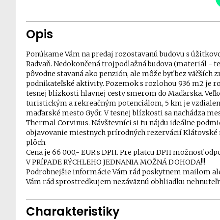
Opis
Ponúkame Vám na predaj rozostavanú budovu s úžitkovo
Radvaň. Nedokončená trojpodlažná budova (materiál - te
pôvodne stavaná ako penzión, ale môže byť bez väčších z
podnikateľské aktivity. Pozemok s rozlohou 936 m2 je ro
tesnej blízkosti hlavnej cesty smerom do Maďarska. Veľk
turistickým a rekreačným potenciálom, 5 km je vzdiale
maďarské mesto Győr. V tesnej blízkosti sa nachádza 
Thermal Corvinus. Návštevníci si tu nájdu ideálne podmien
objavovanie miestnych prírodných rezervácií Klátovsk
plôch.
Cena je 66 000,- EUR s DPH. Pre platcu DPH možnosť odp
V PRÍPADE RÝCHLEHO JEDNANIA MOŽNÁ DOHODA!!!
Podrobnejšie informácie Vám rád poskytnem mailom aleb
Vám rád sprostredkujem nezáväznú obhliadku nehnuteľn
Charakteristiky