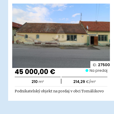
ID:
27500
45 000,00 €
Na predaj
|
210
m²
214,29
€/m²
Podnikatelský objekt na predaj v obci Tomášikovo