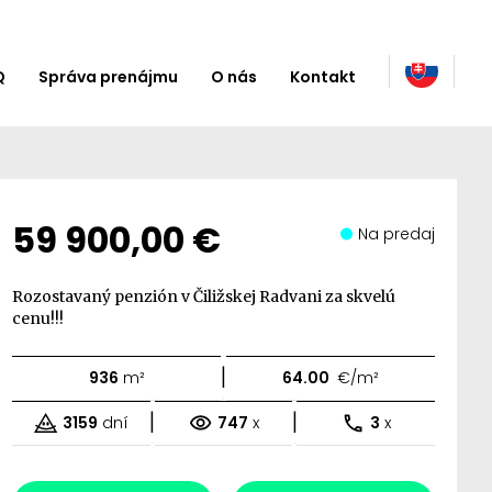
Q
Správa prenájmu
O nás
Kontakt
59 900,00 €
Na predaj
Rozostavaný penzión v Čiližskej Radvani za skvelú
cenu!!!
|
936
m²
64.00
€/m²
|
|
3159
dní
747
x
3
x