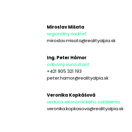
Miroslav Mišata
regionálny riaditeľ
miroslav.misata@realityalpia.sk
Ing. Peter Hámor
odborný konzultant
+421 905 321 193
peter.hamor@realityalpia.sk
Veronika Kopkášová
vedúca ekonomického oddelenia
veronika.kopkasova@realityalpia.sk