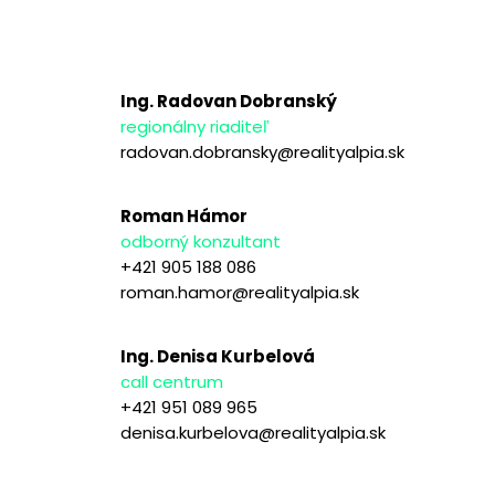
Ing. Radovan Dobranský
regionálny riaditeľ
radovan.dobransky@realityalpia.sk
Roman Hámor
odborný konzultant
+421 905 188 086
roman.hamor@realityalpia.sk
Ing. Denisa Kurbelová
call centrum
+421 951 089 965
denisa.kurbelova@realityalpia.sk