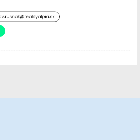
av.rusnak@realityalpia.sk
a