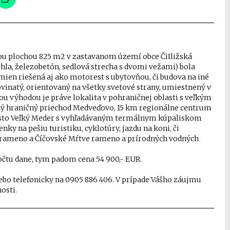
u plochou 825 m2 v zastavanom území obce ČiIližská
hla, železobetón, sedlová strecha s dvomi vežami) bola
mien riešená aj ako motorest s ubytovňou, či budova na iné
vinatý, orientovaný na všetky svetové strany, umiestnený v
ou výhodou je práve lokalita v pohraničnej oblasti s veľkým
ný hraničný priechod Medveďovo, 15 km regionálne centrum
mesto Veľký Meder s vyhľadávaným termálnym kúpaliskom
ky na pešiu turistiku, cyklotúry, jazdu na koni, či
é rameno a Číčovské Mŕtve rameno a prírodných vodných
očtu dane, tym padom cena 54 900,- EUR.
o telefonicky na 0905 886 406. V prípade Vášho záujmu
osti.