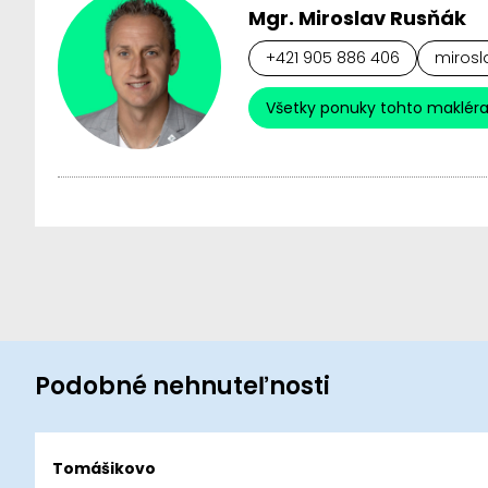
Mgr. Miroslav Rusňák
+421 905 886 406
mirosl
Všetky ponuky tohto maklér
Podobné nehnuteľnosti
Tomášikovo