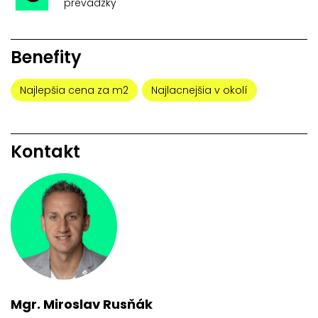
prevádzky
Benefity
Najlepšia cena za m2
Najlacnejšia v okolí
Kontakt
Mgr. Miroslav Rusňák