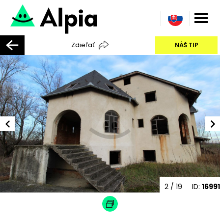
Zdieľať
NÁŠ TIP
2
/ 19
ID:
16991