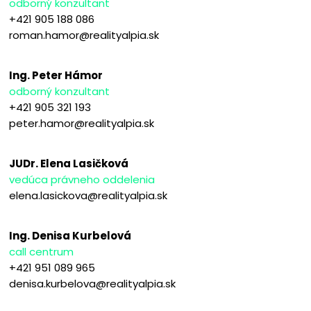
odborný konzultant
+421 905 188 086
roman.hamor@realityalpia.sk
Ing. Peter Hámor
odborný konzultant
+421 905 321 193
peter.hamor@realityalpia.sk
JUDr. Elena Lasičková
vedúca právneho oddelenia
elena.lasickova@realityalpia.sk
Ing. Denisa Kurbelová
call centrum
+421 951 089 965
denisa.kurbelova@realityalpia.sk