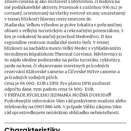
zmien riešená aj ako motorest s ubytovňou, či budova na
iné podnikateľské aktivity. Pozemok s rozlohou 936 m2 je
rovinatý, orientovaný na všetky svetové strany, umiestnený
v tesnej blízkosti hlavnej cesty smerom do
Maďarska. Veľkou výhodou je práve lokalita v pohraničnej
oblasti s veľkým turistickým a rekreačným potenciálom, 5
km je vzdialený hraničný priechod Medveďovo, 15 km
regionálne centrum maďarské mesto Győr. V tesnej
blízkosti sa nachádza mesto Veľký Meder s vyhľadávaným
termálnym kúpaliskom Thermal Corvinus. Návštevníci si
tu nájdu ideálne podmienky na pešiu turistiku, cyklotúry,
jazdu na koni, či objavovanie miestnych prírodných
rezervácií Klátovské rameno a Číčovské Mŕtve rameno a
prírodných vodných plôch.
Cena je 66 000,- EUR s DPH. Pre platcu DPH možnosť
odpočtu dane, tym padom cena 54 900,- EUR.
V PRÍPADE RÝCHLEHO JEDNANIA MOŽNÁ DOHODA!!!
Podrobnejšie informácie Vám rád poskytnem mailom alebo
telefonicky na 0905 886 406. V prípade Vášho záujmu Vám
rád sprostredkujem nezáväznú obhliadku nehnuteľnosti.
Charakteristiky