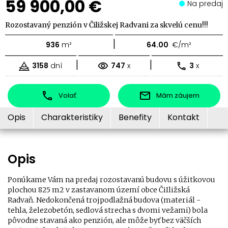
59 900,00 €
Na predaj
Rozostavaný penzión v Čiližskej Radvani za skvelú cenu!!!
|
936
m²
64.00
€/m²
|
|
3158
dní
747
x
3
x
Volať
Mám záujem
Opis
Charakteristiky
Benefity
Kontakt
Opis
Ponúkame Vám na predaj rozostavanú budovu s úžitkovou
plochou 825 m2 v zastavanom území obce ČiIližská
Radvaň. Nedokončená trojpodlažná budova (materiál -
tehla, železobetón, sedlová strecha s dvomi vežami) bola
pôvodne stavaná ako penzión, ale môže byť bez väčších