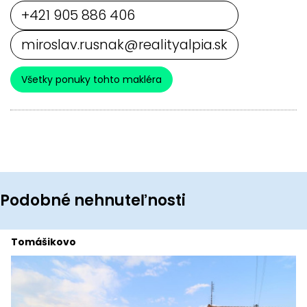
+421 905 886 406
miroslav.rusnak@realityalpia.sk
Všetky ponuky tohto makléra
Podobné nehnuteľnosti
Tomášikovo