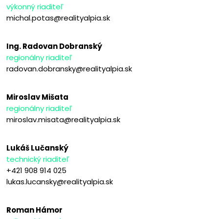
výkonný riaditeľ
michal.potas@realityalpia.sk
Ing. Radovan Dobranský
regionálny riaditeľ
radovan.dobransky@realityalpia.sk
Miroslav Mišata
regionálny riaditeľ
miroslav.misata@realityalpia.sk
Lukáš Lučanský
technický riaditeľ
+421 908 914 025
lukas.lucansky@realityalpia.sk
Roman Hámor