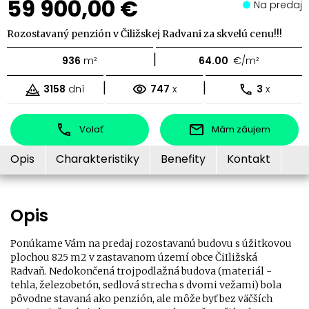
59 900,00 €
Na predaj
Rozostavaný penzión v Čiližskej Radvani za skvelú cenu!!!
|
936
m²
64.00
€/m²
|
|
3158
dní
747
x
3
x
Volať
Mám záujem
Opis
Charakteristiky
Benefity
Kontakt
Opis
Ponúkame Vám na predaj rozostavanú budovu s úžitkovou
plochou 825 m2 v zastavanom území obce ČiIližská
Radvaň. Nedokončená trojpodlažná budova (materiál -
tehla, železobetón, sedlová strecha s dvomi vežami) bola
pôvodne stavaná ako penzión, ale môže byť bez väčších