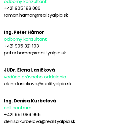
odborný konzultant
+421 905 188 086
roman.hamor@realityalpia.sk
Ing. Peter Hámor
odborný konzultant
+421 905 321 193
peter.hamor@realityalpia.sk
JUDr. Elena Lasičková
vedúca právneho oddelenia
elena.lasickova@realityalpia.sk
Ing. Denisa Kurbelová
call centrum
+421 951 089 965
denisa.kurbelova@realityalpia.sk