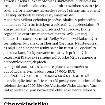
zmien riešená aj ako motorest s ubytovňou, či budova na
iné podnikateľské aktivity. Pozemok s rozlohou 936 m2 je
rovinatý, orientovaný na všetky svetové strany, umiestnený
v tesnej blízkosti hlavnej cesty smerom do
Maďarska. Veľkou výhodou je práve lokalita v pohraničnej
oblasti s veľkým turistickým a rekreačným potenciálom, 5
km je vzdialený hraničný priechod Medveďovo, 15 km
regionálne centrum maďarské mesto Győr. V tesnej
blízkosti sa nachádza mesto Veľký Meder s vyhľadávaným
termálnym kúpaliskom Thermal Corvinus. Návštevníci si
tu nájdu ideálne podmienky na pešiu turistiku, cyklotúry,
jazdu na koni, či objavovanie miestnych prírodných
rezervácií Klátovské rameno a Číčovské Mŕtve rameno a
prírodných vodných plôch.
Cena je 66 000,- EUR s DPH. Pre platcu DPH možnosť
odpočtu dane, tym padom cena 54 900,- EUR.
V PRÍPADE RÝCHLEHO JEDNANIA MOŽNÁ DOHODA!!!
Podrobnejšie informácie Vám rád poskytnem mailom alebo
telefonicky na 0905 886 406. V prípade Vášho záujmu Vám
rád sprostredkujem nezáväznú obhliadku nehnuteľnosti.
Charakteristiky