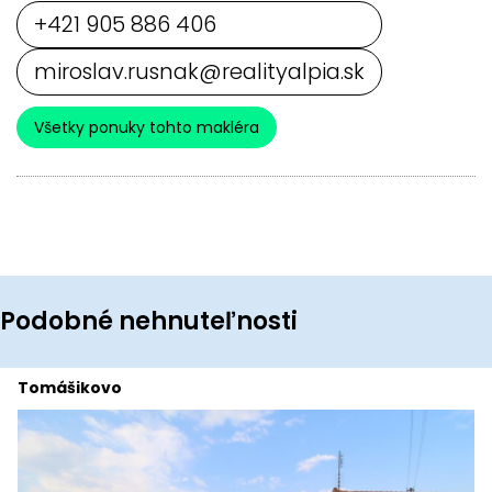
+421 905 886 406
miroslav.rusnak@realityalpia.sk
Všetky ponuky tohto makléra
Podobné nehnuteľnosti
Tomášikovo