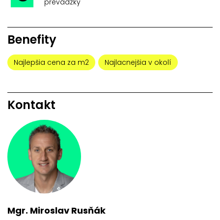
prevádzky
Benefity
Najlepšia cena za m2
Najlacnejšia v okolí
Kontakt
Mgr. Miroslav Rusňák