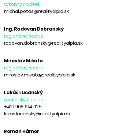
výkonný riaditeľ
michal.potas@realityalpia.sk
Ing. Radovan Dobranský
regionálny riaditeľ
radovan.dobransky@realityalpia.sk
Miroslav Mišata
regionálny riaditeľ
miroslav.misata@realityalpia.sk
Lukáš Lučanský
technický riaditeľ
+421 908 914 025
lukas.lucansky@realityalpia.sk
Roman Hámor