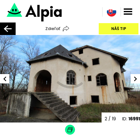
Zdieľať
NÁŠ TIP
2
/ 19
ID:
16991