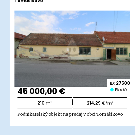
Tomášikovo
ID:
27500
45 000,00 €
Eladó
|
210
m²
214,29
€/m²
Podnikatelský objekt na predaj v obci Tomášikovo