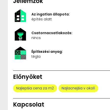
Jellemzők
Az ingatlan állapota:
építés alatt
Csatornacsatlakozás:
nincs
Építkezési anyag:
tégla
Előnyöket
Najlepšia cena za m2
Najlacnejšia v okolí
Kapcsolat