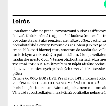
Leírás
Ponúkame Vám na predaj rozostavanú budovu s úžitkovo
Radvaň. Nedokončená trojpodlažná budova (materiál - te
pôvodne stavaná ako penzión, ale môže byť bez väčších z
podnikateľské aktivity. Pozemok s rozlohou 936 m2 je ro
tesnej blízkosti hlavnej cesty smerom do Maďarska. Veľk
turistickým a rekreačným potenciálom, 5 km je vzdiale
maďarské mesto Győr. V tesnej blízkosti sa nachádza 
Thermal Corvinus. Návštevníci si tu nájdu ideálne podmien
objavovanie miestnych prírodných rezervácií Klátovsk
plôch.
Cena je 66 000,- EUR s DPH. Pre platcu DPH možnosť odp
V PRÍPADE RÝCHLEHO JEDNANIA MOŽNÁ DOHODA!!!
Podrobnejšie informácie Vám rád poskytnem mailom aleb
Vám rád sprostredkujem nezáväznú obhliadku nehnuteľn