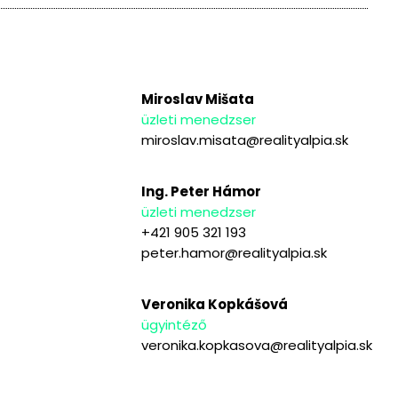
Miroslav Mišata
üzleti menedzser
miroslav.misata@realityalpia.sk
Ing. Peter Hámor
üzleti menedzser
+421 905 321 193
peter.hamor@realityalpia.sk
Veronika Kopkášová
ügyintéző
veronika.kopkasova@realityalpia.sk