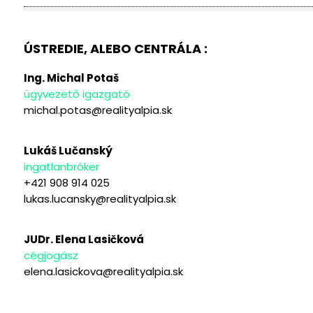
ÚSTREDIE, ALEBO CENTRÁLA :
Ing. Michal Potaš
ügyvezető igazgató
michal.potas@realityalpia.sk
Lukáš Lučanský
ingatlanbróker
+421 908 914 025
lukas.lucansky@realityalpia.sk
JUDr. Elena Lasičková
cégjogász
elena.lasickova@realityalpia.sk