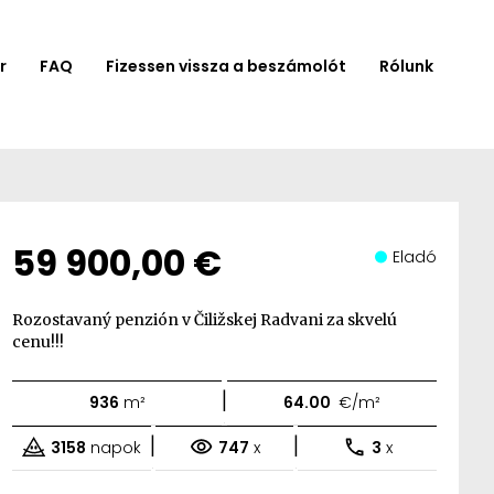
r
FAQ
Fizessen vissza a beszámolót
Rólunk
59 900,00 €
Eladó
Rozostavaný penzión v Čiližskej Radvani za skvelú
cenu!!!
|
936
m²
64.00
€/m²
|
|
3158
napok
747
x
3
x