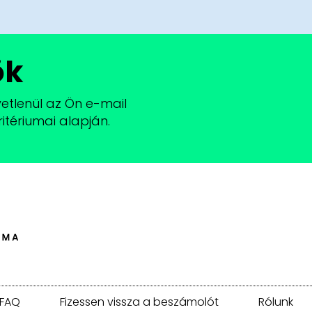
ök
vetlenül az Ön e-mail
itériumai alapján.
FAQ
Fizessen vissza a beszámolót
Rólunk