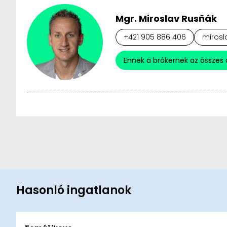
Mgr. Miroslav Rusňák
+421 905 886 406
mirosl
Ennek a brókernek az összes 
Hasonló ingatlanok