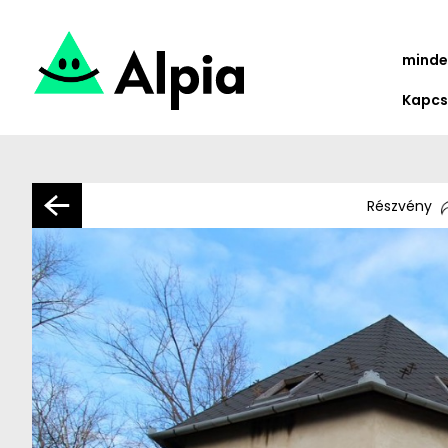
minde
Kapcs
Részvény