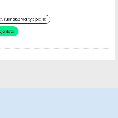
av.rusnak@realityalpia.sk
ajánlata