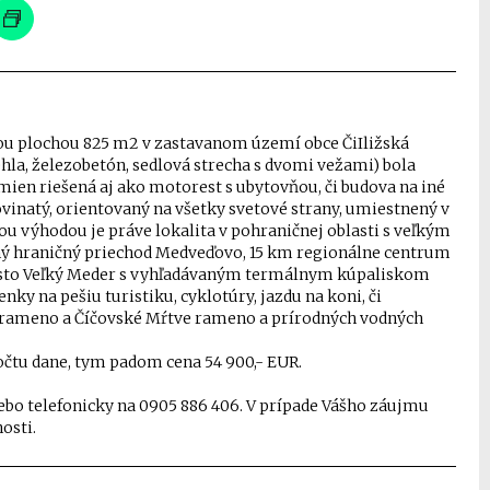
u plochou 825 m2 v zastavanom území obce ČiIližská
hla, železobetón, sedlová strecha s dvomi vežami) bola
mien riešená aj ako motorest s ubytovňou, či budova na iné
vinatý, orientovaný na všetky svetové strany, umiestnený v
ou výhodou je práve lokalita v pohraničnej oblasti s veľkým
ný hraničný priechod Medveďovo, 15 km regionálne centrum
mesto Veľký Meder s vyhľadávaným termálnym kúpaliskom
ky na pešiu turistiku, cyklotúry, jazdu na koni, či
é rameno a Číčovské Mŕtve rameno a prírodných vodných
očtu dane, tym padom cena 54 900,- EUR.
o telefonicky na 0905 886 406. V prípade Vášho záujmu
osti.