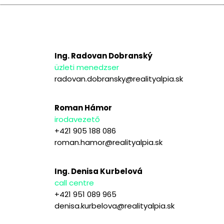
Ing. Radovan Dobranský
üzleti menedzser
radovan.dobransky@realityalpia.sk
Roman Hámor
irodavezető
+421 905 188 086
roman.hamor@realityalpia.sk
Ing. Denisa Kurbelová
call centre
+421 951 089 965
denisa.kurbelova@realityalpia.sk