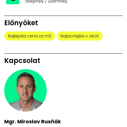
telephely / üzemhely
Előnyöket
Najlepšia cena za m2
Najlacnejšia v okolí
Kapcsolat
Mgr. Miroslav Rusňák