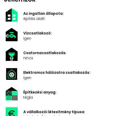
Az ingatlan állapota:
építés alatt
Vízcsatlakozó:
igen
Csatornacsatlakozás:
nincs
Elektromos hálózatra csatlakozás:
igen
Építkezési anyag:
tégla
A vállalkozói létesítmény típusa: