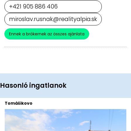
+421 905 886 406
miroslav.rusnak@realityalpia.sk
Ennek a brókernek az összes ajánlata
Hasonló ingatlanok
Tomášikovo