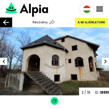
Részvény
A MI AJÁNLATUNK
2
/ 19
ID:
16991