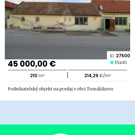
ID:
27500
45 000,00 €
Eladó
|
210
m²
214,29
€/m²
Podnikatelský objekt na predaj v obci Tomášikovo