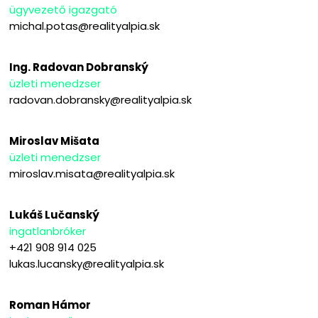
ügyvezető igazgató
michal.potas@realityalpia.sk
Ing. Radovan Dobranský
üzleti menedzser
radovan.dobransky@realityalpia.sk
Miroslav Mišata
üzleti menedzser
miroslav.misata@realityalpia.sk
Lukáš Lučanský
ingatlanbróker
+421 908 914 025
lukas.lucansky@realityalpia.sk
Roman Hámor