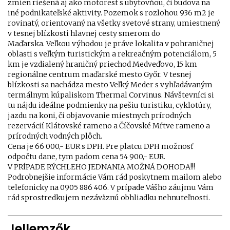
zmien riešená aj ako motorest s ubytovňou, či budova na
iné podnikateľské aktivity. Pozemok s rozlohou 936 m2 je
rovinatý, orientovaný na všetky svetové strany, umiestnený
v tesnej blízkosti hlavnej cesty smerom do
Maďarska. Veľkou výhodou je práve lokalita v pohraničnej
oblasti s veľkým turistickým a rekreačným potenciálom, 5
km je vzdialený hraničný priechod Medveďovo, 15 km
regionálne centrum maďarské mesto Győr. V tesnej
blízkosti sa nachádza mesto Veľký Meder s vyhľadávaným
termálnym kúpaliskom Thermal Corvinus. Návštevníci si
tu nájdu ideálne podmienky na pešiu turistiku, cyklotúry,
jazdu na koni, či objavovanie miestnych prírodných
rezervácií Klátovské rameno a Číčovské Mŕtve rameno a
prírodných vodných plôch.
Cena je 66 000,- EUR s DPH. Pre platcu DPH možnosť
odpočtu dane, tym padom cena 54 900,- EUR.
V PRÍPADE RÝCHLEHO JEDNANIA MOŽNÁ DOHODA!!!
Podrobnejšie informácie Vám rád poskytnem mailom alebo
telefonicky na 0905 886 406. V prípade Vášho záujmu Vám
rád sprostredkujem nezáväznú obhliadku nehnuteľnosti.
Jellemzők