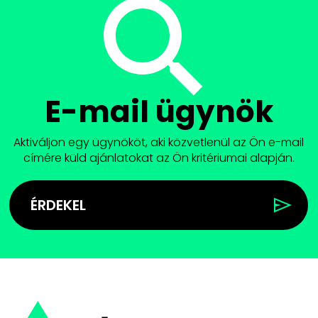
E-mail ügynök
Aktiváljon egy ügynököt, aki közvetlenül az Ön e-mail
címére küld ajánlatokat az Ön kritériumai alapján.
ÉRDEKEL