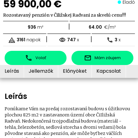
59 900,00 €
Eladó
Rozostavaný penzión v Čiližskej Radvani za skvelú cenu!!!
|
936
m²
64.00
€/m²
|
|
3161
napok
747
x
3
x
Volať
Mám záujem
Leírás
Jellemzők
Előnyöket
Kapcsolat
Leírás
Ponúkame Vám na predaj rozostavanú budovu s úžitkovou
plochou 825 m2 v zastavanom území obce ČiIližská
Radvaň. Nedokončená trojpodlažná budova (materiál -
tehla, železobetón, sedlová strecha s dvomi vežami) bola
pôvodne stavaná ako penzión, ale môže byť bez väčších