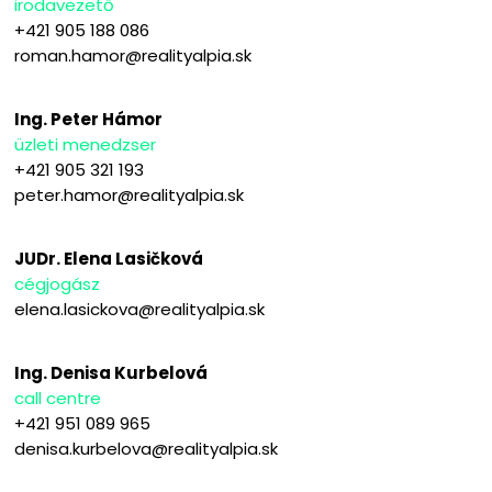
irodavezető
+421 905 188 086
roman.hamor@realityalpia.sk
Ing. Peter Hámor
üzleti menedzser
+421 905 321 193
peter.hamor@realityalpia.sk
JUDr. Elena Lasičková
cégjogász
elena.lasickova@realityalpia.sk
Ing. Denisa Kurbelová
call centre
+421 951 089 965
denisa.kurbelova@realityalpia.sk