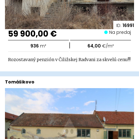
ID:
16991
59 900,00 €
Na predaj
|
936
m²
64,00
€/m²
Rozostavaný penzión v Čiližskej Radvani za skvelú cenu!!!
Tomášikovo