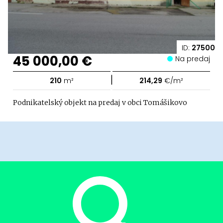
ID:
27500
45 000,00 €
Na predaj
|
210
m²
214,29
€/m²
Podnikatelský objekt na predaj v obci Tomášikovo