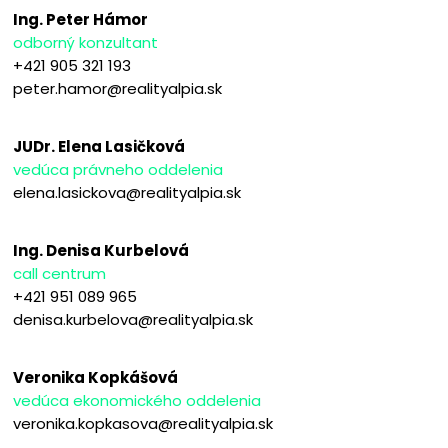
Ing. Peter Hámor
odborný konzultant
+421 905 321 193
peter.hamor@realityalpia.sk
JUDr. Elena Lasičková
vedúca právneho oddelenia
elena.lasickova@realityalpia.sk
Ing. Denisa Kurbelová
call centrum
+421 951 089 965
denisa.kurbelova@realityalpia.sk
Veronika Kopkášová
vedúca ekonomického oddelenia
veronika.kopkasova@realityalpia.sk