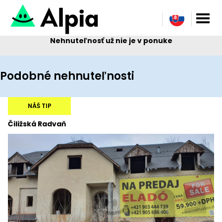
Nehnuteľnosť už nie je v ponuke
Podobné nehnuteľnosti
NÁŠ TIP
Čiližská Radvaň