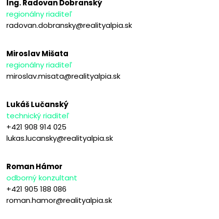
Ing. Radovan Dobranský
regionálny riaditeľ
radovan.dobransky@realityalpia.sk
Miroslav Mišata
regionálny riaditeľ
miroslav.misata@realityalpia.sk
Lukáš Lučanský
technický riaditeľ
+421 908 914 025
lukas.lucansky@realityalpia.sk
Roman Hámor
odborný konzultant
+421 905 188 086
roman.hamor@realityalpia.sk