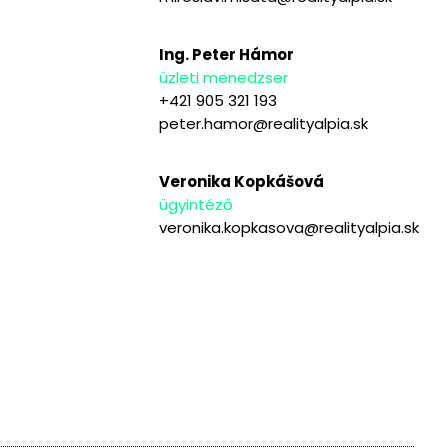
Ing. Peter Hámor
üzleti menedzser
+421 905 321 193
peter.hamor@realityalpia.sk
Veronika Kopkášová
ügyintéző
veronika.kopkasova@realityalpia.sk