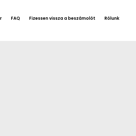
r
FAQ
Fizessen vissza a beszámolót
Rólunk