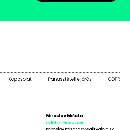
Kapcsolat
Panasztételi eljárás
GDPR
Miroslav Mišata
üzleti menedzser
miroslav.misata@realityalpia.sk