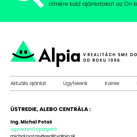
címére küld ajánlatokat az Ön kr
Aktuális ajánlat
Ügyfeleink
Karrier
ÚSTREDIE, ALEBO CENTRÁLA :
Ing. Michal Potaš
ügyvezető igazgató
michal.potas@realityalpia.sk