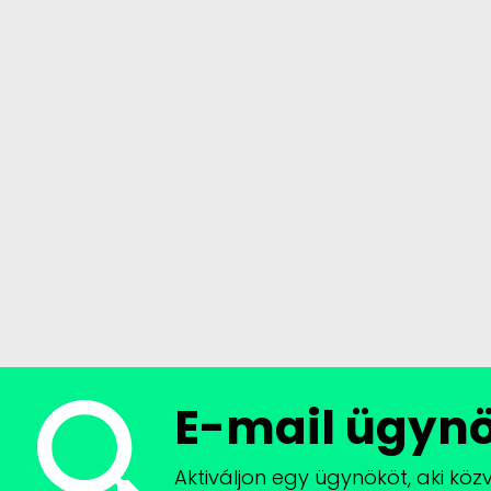
E-mail ügyn
Aktiváljon egy ügynököt, aki köz