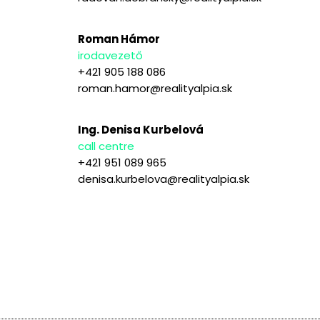
Roman Hámor
irodavezető
+421 905 188 086
roman.hamor@realityalpia.sk
Ing. Denisa Kurbelová
call centre
+421 951 089 965
denisa.kurbelova@realityalpia.sk