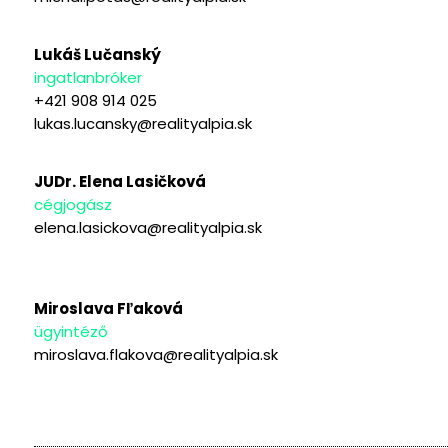
Lukáš Lučanský
ingatlanbróker
+421 908 914 025
lukas.lucansky@realityalpia.sk
JUDr. Elena Lasičková
cégjogász
elena.lasickova@realityalpia.sk
Miroslava Fľaková
ügyintéző
miroslava.flakova@realityalpia.sk