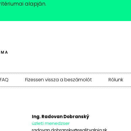
itériumai alapján.
FAQ
Fizessen vissza a beszámolót
Rólunk
Ing. Radovan Dobranský
üzleti menedzser
radovan.dobransky@realityalpia.sk